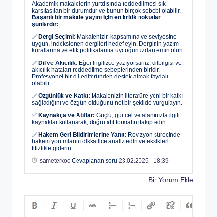
Akademik makalelerin yurtdışında reddedilmesi sık
karşılaşılan bir durumdur ve bunun birçok sebebi olabilir.
Başarılı bir makale yayını için en kritik noktalar
şunlardır:
✅
Dergi Seçimi:
Makalenizin kapsamına ve seviyesine
uygun, indekslenen dergileri hedefleyin. Derginin yazım
kurallarına ve etik politikalarına uyduğunuzdan emin olun.
✅
Dil ve Akıcılık:
Eğer İngilizce yazıyorsanız, dilbilgisi ve
akıcılık hataları reddedilme sebeplerinden biridir.
Profesyonel bir dil editöründen destek almak faydalı
olabilir.
✅
Özgünlük ve Katkı:
Makalenizin literatüre yeni bir katkı
sağladığını ve özgün olduğunu net bir şekilde vurgulayın.
✅
Kaynakça ve Atıflar:
Güçlü, güncel ve alanınızla ilgili
kaynaklar kullanarak, doğru atıf formatını takip edin.
✅
Hakem Geri Bildirimlerine Yanıt:
Revizyon sürecinde
hakem yorumlarını dikkatlice analiz edin ve eksikleri
titizlikle giderin.
sameterkoc
Cevaplanan soru
23.02.2025 - 18:39
Bir Yorum Ekle