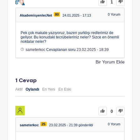
1
80
0
Yorum
Akademisyenler.Net
24.01.2025 - 17:13
Pek çok makale yazıyoruz, bazen yurtdışı redlerimiz de
geliyor. Bu konudaki tecrübeleriniz neler? Sizce en önemli
noktalar neler?
sameterkoc
Cevaplanan soru
23.02.2025 - 18:39
Bir Yorum Ekle
1
Cevap
Aktif
Oylandı
En Yeni
En Eski
0
25
0
Yorum
sameterkoc
23.02.2025 - 21:39 gönderildi