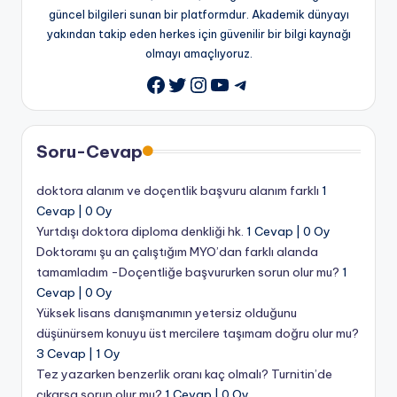
güncel bilgileri sunan bir platformdur. Akademik dünyayı
yakından takip eden herkes için güvenilir bir bilgi kaynağı
olmayı amaçlıyoruz.
Soru-Cevap
doktora alanım ve doçentlik başvuru alanım farklı
1
Cevap
|
0 Oy
Yurtdışı doktora diploma denkliği hk.
1 Cevap
|
0 Oy
Doktoramı şu an çalıştığım MYO’dan farklı alanda
tamamladım -Doçentliğe başvururken sorun olur mu?
1
Cevap
|
0 Oy
Yüksek lisans danışmanımın yetersiz olduğunu
düşünürsem konuyu üst mercilere taşımam doğru olur mu?
3 Cevap
|
1 Oy
Tez yazarken benzerlik oranı kaç olmalı? Turnitin’de
çıkarsa sorun olur mu?
1 Cevap
|
0 Oy