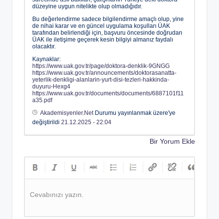
düzeyine uygun nitelikte olup olmadığıdır.
Bu değerlendirme sadece bilgilendirme amaçlı olup, yine
de nihai karar ve en güncel uygulama koşulları ÜAK
tarafından belirlendiği için, başvuru öncesinde doğrudan
ÜAK ile iletişime geçerek kesin bilgiyi almanız faydalı
olacaktır.
Kaynaklar:
https://www.uak.gov.tr/page/doktora-denklik-9GNGG
https://www.uak.gov.tr/announcements/doktorasanatta-
yeterlik-denkligi-alanlarin-yurt-disi-tezleri-hakkinda-
duyuru-Hexg4
https://www.uak.gov.tr/documents/documents/6887101f11
a35.pdf
Akademisyenler.Net
Durumu yayınlanmak üzere'ye
değiştirildi
21.12.2025 - 22:04
Bir Yorum Ekle
Cevabınızı yazın.