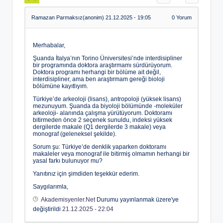
Ramazan Parmaksız(anonim)
21.12.2025 - 19:05
0
Yorum
Merhabalar,
Şuanda İtalya’nın Torino Üniversitesi’nde interdisipliner
bir programında doktora araştırmamı sürdürüyorum.
Doktora programı herhangi bir bölüme ait değil,
interdisipliner, ama ben araştırmam gereği bioloji
bölümüne kayıtlıyım.
Türkiye’de arkeoloji (lisans), antropoloji (yüksek lisans)
mezunuyum. Şuanda da biyoloji bölümünde -moleküler
arkeoloji- alanında çalışma yürütüyorum. Doktoramı
bitirmeden önce 2 seçenek sunuldu, indeksi yüksek
dergilerde makale (Q1 dergilerde 3 makale) veya
monograf (geleneksel şekilde).
Sorum şu: Türkiye’de denklik yaparken doktoramı
makaleler veya monograf ile bitirmiş olmamın herhangi bir
yasal farkı bulunuyor mu?
Yanıtınız için şimdiden teşekkür ederim.
Saygılarımla,
Akademisyenler.Net
Durumu yayınlanmak üzere'ye
değiştirildi
21.12.2025 - 22:04