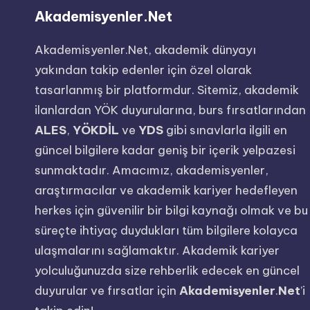
Y
Akademisyenler.Net
Ö
Akademisyenler.Net, akademik dünyayı
K
yakından takip edenler için özel olarak
tasarlanmış bir platformdur. Sitemiz, akademik
D
ilanlardan YÖK duyurularına, burs fırsatlarından
İ
ALES
,
YÖKDİL
ve
YDS
gibi sınavlarla ilgili en
L
güncel bilgilere kadar geniş bir içerik yelpazesi
sunmaktadır. Amacımız, akademisyenler,
,
araştırmacılar ve akademik kariyer hedefleyen
Y
herkes için güvenilir bir bilgi kaynağı olmak ve bu
süreçte ihtiyaç duydukları tüm bilgilere kolayca
D
ulaşmalarını sağlamaktır. Akademik kariyer
S
yolculuğunuzda size rehberlik edecek en güncel
duyurular ve fırsatlar için
Akademisyenler
.
Net
’i
,