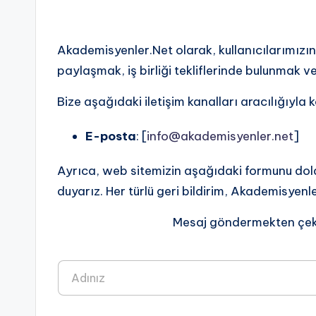
nl
e
Akademisyenler.Net olarak, kullanıcılarımızın
paylaşmak, iş birliği tekliflerinde bulunmak 
r.
Bize aşağıdaki iletişim kanalları aracılığıyla k
N
e
E-posta
: [
info@akademisyenler.net
]
t
Ayrıca, web sitemizin aşağıdaki formunu dold
duyarız. Her türlü geri bildirim, Akademisyenle
:
H
Mesaj göndermekten çeki
a
A
d
b
S
Ad
o