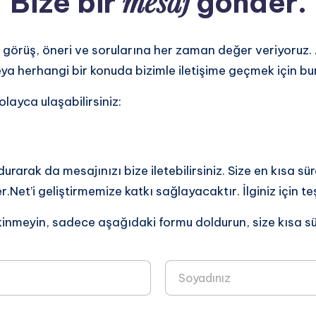
mesaj
Bize bir
gönder.
 görüş, öneri ve sorularına her zaman değer veriyoruz. A
veya herhangi bir konuda bizimle iletişime geçmek için b
olayca ulaşabilirsiniz:
urarak da mesajınızı bize iletebilirsiniz. Size en kısa
r.Net’i geliştirmemize katkı sağlayacaktır. İlginiz için t
nmeyin, sadece aşağıdaki formu doldurun, size kısa sü
Soyad