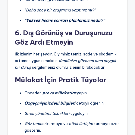
e
“Daha önce bir araştırma yaptınız mı?”
t
“Yüksek lisans sonrası planlarınız nedir?”
6. Dış Görünüş ve Duruşunuzu
Göz Ardı Etmeyin
İlk izlenim her şeydir. Giyiminiz temiz, sade ve akademik
ortama uygun olmalıdır.
Kendinize güvenen ama saygılı
bir duruş
sergilemeniz olumlu izlenim bırakacaktır.
Mülakat İçin Pratik Tüyolar
Önceden
prova mülakatlar
yapın.
Özgeçmişinizdeki bilgileri
detaylı öğrenin.
Stres yönetimi teknikleri
uygulayın.
Göz teması
kurmaya ve
etkili iletişim
kurmaya özen
gösterin.