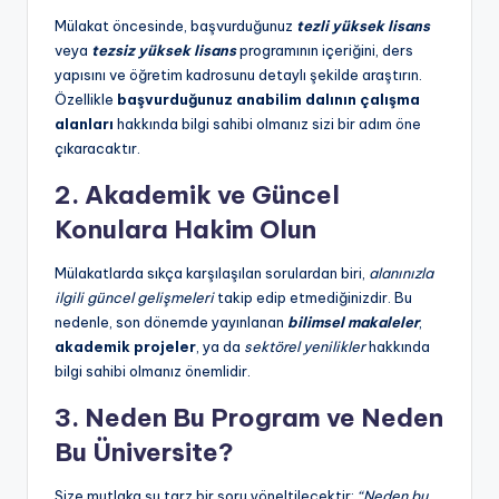
D
Mülakat öncesinde, başvurduğunuz
tezli yüksek lisans
S
veya
tezsiz yüksek lisans
programının içeriğini, ders
yapısını ve öğretim kadrosunu detaylı şekilde araştırın.
,
Özellikle
başvurduğunuz anabilim dalının çalışma
A
alanları
hakkında bilgi sahibi olmanız sizi bir adım öne
çıkaracaktır.
k
2. Akademik ve Güncel
a
Konulara Hakim Olun
d
e
Mülakatlarda sıkça karşılaşılan sorulardan biri,
alanınızla
ilgili güncel gelişmeleri
takip edip etmediğinizdir. Bu
m
nedenle, son dönemde yayınlanan
bilimsel makaleler
,
is
akademik projeler
, ya da
sektörel yenilikler
hakkında
bilgi sahibi olmanız önemlidir.
y
3. Neden Bu Program ve Neden
e
Bu Üniversite?
n
-
Size mutlaka şu tarz bir soru yöneltilecektir:
“Neden bu