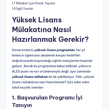
,
1.7
Mülakat İçin Pratik Tüyolar
A
1.8
İlgili Yazılar:
L
Yüksek Lisans
E
Mülakatına Nasıl
S
Hazırlanmak Gerekir?
,
Y
Üniversitelerin
yüksek lisans programları
, her yıl
Ö
binlerce öğrencinin akademik kariyer hedefleri
doğrultusunda başvurduğu eğitim süreçlerinin başında
K
geliyor. Ancak bu programlara kabul edilmek, yalnızca
D
ALES puanı ve not ortalamasıyla değil, aynı zamanda
yüksek lisans mülakatı
ile de şekilleniyor. Peki,
yüksek
İ
lisans mülakatına nasıl hazırlanmalı
? İşte adım adım
L
etkili hazırlık önerileri:
,
1. Başvurulan Programı İyi
Y
Tanıyın