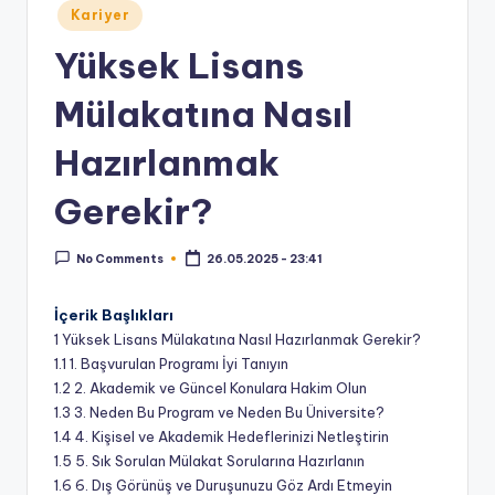
Posted
r.
Kariyer
in
N
Yüksek Lisans
e
Mülakatına Nasıl
t
Hazırlanmak
:
H
Gerekir?
a
26.05.2025 - 23:41
No Comments
b
e
İçerik Başlıkları
1
Yüksek Lisans Mülakatına Nasıl Hazırlanmak Gerekir?
r,
1.1
1. Başvurulan Programı İyi Tanıyın
İl
1.2
2. Akademik ve Güncel Konulara Hakim Olun
1.3
3. Neden Bu Program ve Neden Bu Üniversite?
a
1.4
4. Kişisel ve Akademik Hedeflerinizi Netleştirin
n
1.5
5. Sık Sorulan Mülakat Sorularına Hazırlanın
1.6
6. Dış Görünüş ve Duruşunuzu Göz Ardı Etmeyin