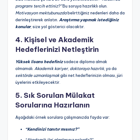
programı tercih ettiniz?”
Bu soruya hazırlıklı olun.
A
Motivasyon mektubunuzda
belirttiğiniz nedenleri daha da
k
derinleştirerek anlatın.
Araştırma yapmak istediğiniz
konular
, size yol gösterici olacaktır.
a
4. Kişisel ve Akademik
d
Hedeflerinizi Netleştirin
e
m
Yüksek lisans hedefiniz
sadece diploma almak
olmamalı.
Akademik kariyer
,
doktoraya hazırlık
, ya da
is
sektörde uzmanlaşmak
gibi net hedeflerinizin olması, jüri
y
üyelerini etkileyecektir.
e
5. Sık Sorulan Mülakat
nl
Sorularına Hazırlanın
e
Aşağıdaki örnek sorulara çalışmanızda fayda var:
r.
“Kendinizi tanıtır mısınız?”
N
“Akademik ilgi alanlarınız nelerdir?”