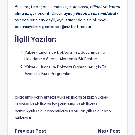
Bu süreçte başarılı olmanız için
hazırlıklı
,
bilinçli
ve
kararlı
olmanız çok önemli. Unutmayın,
yüksek lisans mülakatı
,
sadece bir sınav değil, aynı zamanda sizin bilimsel
potansiyelinizi göstereceğiniz bir fırsattır.
İlgili Yazılar:
Yüksek Lisans ve Doktora Tez Savunmasına
Hazırlanma Süreci: Akademik Bir Rehber
Yüksek Lisans ve Doktora Öğrencileri İçin En
Avantajlı Burs Programları
akademik kariyer
tezli yüksek lisans
tezsiz yüksek
lisans
yüksek lisans başvurusu
yüksek lisans
Tags:
hazırlık
yüksek lisans mülakat soruları
yüksek lisans
mülakatı
Post
Previous Post
Next Post