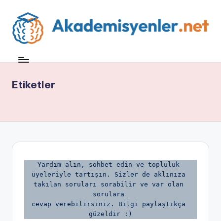
Etiketler
Yardım alın, sohbet edin ve topluluk 
üyeleriyle tartışın. Sizler de aklınıza 
takılan soruları sorabilir ve var olan 
sorulara 
cevap verebilirsiniz. Bilgi paylaştıkça 
güzeldir :)