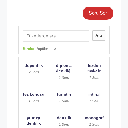
Soru Sor
Ara
Sırala:
Popüler
doçentlik
diploma
tezden
denkliği
makale
2 Soru
1 Soru
1 Soru
tez konusu
turnitin
intihal
1 Soru
1 Soru
1 Soru
yurdışı
denklik
monograf
denklik
1 Soru
1 Soru