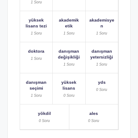
1 Soru
yüksek
akademik
akademisye
lisans tezi
etik
n
1 Soru
1 Soru
1 Soru
doktora
danışman
danışman
değişikliği
yetersizliği
1 Soru
1 Soru
1 Soru
danışman
yüksek
yds
seçimi
lisans
0 Soru
1 Soru
0 Soru
yökdi̇l
ales
0 Soru
0 Soru