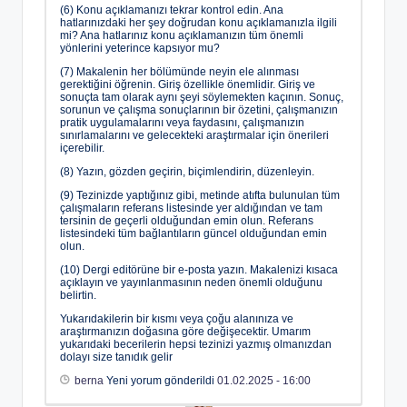
(6) Konu açıklamanızı tekrar kontrol edin. Ana
hatlarınızdaki her şey doğrudan konu açıklamanızla ilgili
mi? Ana hatlarınız konu açıklamanızın tüm önemli
yönlerini yeterince kapsıyor mu?
(7) Makalenin her bölümünde neyin ele alınması
gerektiğini öğrenin. Giriş özellikle önemlidir. Giriş ve
sonuçta tam olarak aynı şeyi söylemekten kaçının. Sonuç,
sorunun ve çalışma sonuçlarının bir özetini, çalışmanızın
pratik uygulamalarını veya faydasını, çalışmanızın
sınırlamalarını ve gelecekteki araştırmalar için önerileri
içerebilir.
(8) Yazın, gözden geçirin, biçimlendirin, düzenleyin.
(9) Tezinizde yaptığınız gibi, metinde atıfta bulunulan tüm
çalışmaların referans listesinde yer aldığından ve tam
tersinin de geçerli olduğundan emin olun. Referans
listesindeki tüm bağlantıların güncel olduğundan emin
olun.
(10) Dergi editörüne bir e-posta yazın. Makalenizi kısaca
açıklayın ve yayınlanmasının neden önemli olduğunu
belirtin.
Yukarıdakilerin bir kısmı veya çoğu alanınıza ve
araştırmanızın doğasına göre değişecektir. Umarım
yukarıdaki becerilerin hepsi tezinizi yazmış olmanızdan
dolayı size tanıdık gelir
berna
Yeni yorum gönderildi
01.02.2025 - 16:00