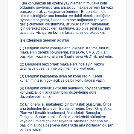
Tüm konunuzun bir özetini yayınlamanın mutlaka kötü
olduğunu söylemiyorum, ancak bu makaleye yeni bir yazı
parçası olarak yaklaşmanızı öneririm. En azından, ele
almak istediğiniz ana temaları ve dahil etmek istediğiniz
ayrıntıları seçmeyi, fikirleri birbirine bağlamak için yeni
geçiş cümleleri oluşturmayı, uzunluk sınırını yakalamak
için gereksiz sözcükleri azaltmayı, tablo ve şekil sayısını
azaltmayı vb. içeren tezinizi kısaltmanız gerekecektir.
İşte izlenmesi gereken adımlar:
(1) Derginin yazar yönergelerini okuyun. Kelime sınırını,
makalenin gerekli bölümlerini, stili (APA, CMS, vb.), alt
başlıkları, yazım kurallarını (İngiliz veya ABD) vb. not edin.
(2) Dergideki bazı örnek makaleleri inceleyin, yazım
tarzına ve düzenlenme biçimlerine dikkat edin.
(3) Derginin kapsamına uyan bir konu seçin. Kendi
kullanımınız için çok açık ve öz bir konu ifadesi yazın.
(4) Derginin okuyucu kitlesini belirleyin, böylece yazınızı
konunuzla ilgili arka plan bilgi düzeylerine göre
düzenleyebilirsiniz.
(5) En önemlisi, makaleniz için bir taslak oluşturun. Önce
ana bölümleri listeleyin. Bunlar, örneğin, Özet, Giriş, Arka
Plan ve Literatür İncelemesi, Metodoloji, Sonuçlar,
Tartışma, Sonuç olabilir. Bunlar, tezinizdeki bölümlere
veya bölümlere çok benzeyebilir. Ardından, her ana alt
başlığın altında beş veya daha fazla ana noktadan oluşan
bir liste yapın.