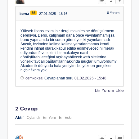
1
36
0
Yorum
berna
27.01.2025 - 16:16
Yüksek lisans tezimi bir dergi makalesine dönüştürmem
gerekiyor. Dergi, çalışmam daha önce yayınlanmamışsa
bunu yapmamda bir sorun görmüyor, ki yayınlanmadı.
Ancak, tezimden kelime kelime yararlanmamın kendi
kendini intihal olarak kabul edilip edilmeyeceğini merak
ediyordum? ve tezimi bir makaleye nasıl
dönüştürebileceğimi açıklayabilecek web sitelerine
yönelik faydalı bağlantılar hakkında ipuçları umuyordum?
Akademik dünyada hala yeniyim, bu yüzden gerçekten
hiçbir fikrim yok.
cemkoksal
Cevaplanan soru
01.02.2025 - 15:48
Bir Yorum Ekle
2
Cevap
Aktif
Oylandı
En Yeni
En Eski