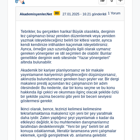
0
80
1
Yorum
Akademisyenler.Net
27.01.2025 - 16:21 gönderildi
Tebrikler, bu gerçekten harika! Büyük olasılıkla, derginin
tez çalışmanızı biraz yeniden düzenlemek veya yeniden
yazmak isteyebileceğiniz belirli bir kitlesi vardır, ayrıca
kendi kendinize intihalden kaçınmak isteyebilirsiniz.
Ayrıca, örneğin yazı uzunluğuyla ilgili olarak uymanız
gereken yönergeler ve stil seçimleri de olabilir. Bunlar
genellikle derginin web sitesinde “Yazar yönergeleri”
altında bulunabilir.
Akademik bir kariyer planlıyorsanız ve bir makale
yayınlamanın kariyerinizi geliştireceğini düşünüyorsanız,
aklınızda bulundurmanız gereken bazı şeyler var. Bir dergi
makalesi prestij açısından tez çalışmanızın bir adım
ötesindedir. Bu nedenle, dar bir konu seçme ve bu konu
hakkında ilgi çekici ve okunması ilginç olacak şekilde özlü
bir şekilde yazma becerisi gibi yeni bir beceri seviyesi
göstermesi gerekir.
İkinci olarak, bence, tezinizi kelimesi kelimesine
tekrarlamaktansa makaleniz için yeni bir şey yaratmak
daha iyidir. Zaten yaptığınız şeyi yayınlamak o kadar da
etkileyici değildir, ki bu muhtemelen danışmanlarınız
tarafından desteklenmiştir. “Yeni bir şey” belirli bir alt
konuya odaklanmak, literatür taramasına yeni çalışmalar
eklemek, içeriği genişletmek vb. anlamına gelebilir.