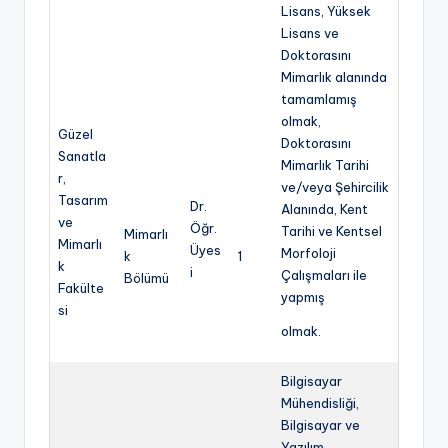
Lisans, Yüksek
Lisans ve
Doktorasını
Mimarlık alanında
tamamlamış
olmak,
Güzel
Doktorasını
Sanatla
Mimarlık Tarihi
r,
ve/veya Şehircilik
Tasarım
Dr.
Alanında, Kent
ve
Öğr.
Tarihi ve Kentsel
Mimarlı
Mimarlı
Üyes
Morfoloji
k
1
k
i
Çalışmaları ile
Bölümü
Fakülte
yapmış
si
olmak.
Bilgisayar
Mühendisliği,
Bilgisayar ve
Yazılım