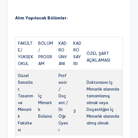
e
t
Alım Yapılacak Bölümler:
FAKÜLT
BÖLÜM
KAD
KAD
E/
/
RO
RO
ÖZEL ŞART
YÜKSEK
PROGR
ÜNV
SAY
AÇIKLAMASI
OKUL
AM
ANI
ISI
Güzel
Prof
Sanatla
esör
Doktorasını İç
r,
/
Mimarlık alanında
Tasarım
İç
Doç
tamamlamış
ve
Mimarlı
ent /
olmak veya
Mimarlı
k
Dr.
Doçentliğini İç
3
k
Bölümü
Öğr.
Mimarlık alanında
Fakülte
Üyes
almış olmak.
si
i