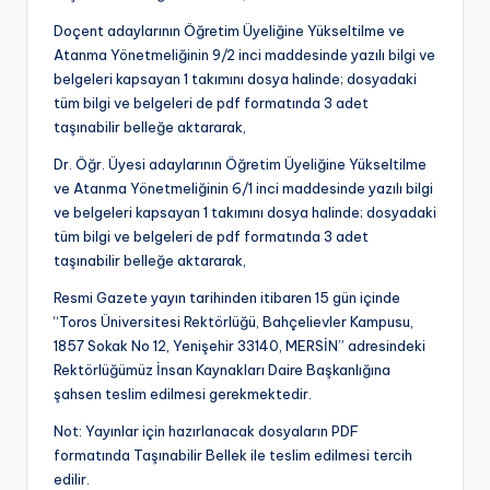
A
Doçent adaylarının Öğretim Üyeliğine Yükseltilme ve
Atanma Yönetmeliğinin 9/2 inci maddesinde yazılı bilgi ve
k
belgeleri kapsayan 1 takımını dosya halinde; dosyadaki
a
tüm bilgi ve belgeleri de pdf formatında 3 adet
taşınabilir belleğe aktararak,
d
Dr. Öğr. Üyesi adaylarının Öğretim Üyeliğine Yükseltilme
e
ve Atanma Yönetmeliğinin 6/1 inci maddesinde yazılı bilgi
m
ve belgeleri kapsayan 1 takımını dosya halinde; dosyadaki
tüm bilgi ve belgeleri de pdf formatında 3 adet
is
taşınabilir belleğe aktararak,
y
Resmi Gazete yayın tarihinden itibaren 15 gün içinde
e
“Toros Üniversitesi Rektörlüğü, Bahçelievler Kampusu,
1857 Sokak No 12, Yenişehir 33140, MERSİN” adresindeki
nl
Rektörlüğümüz İnsan Kaynakları Daire Başkanlığına
e
şahsen teslim edilmesi gerekmektedir.
r.
Not: Yayınlar için hazırlanacak dosyaların PDF
formatında Taşınabilir Bellek ile teslim edilmesi tercih
N
edilir.