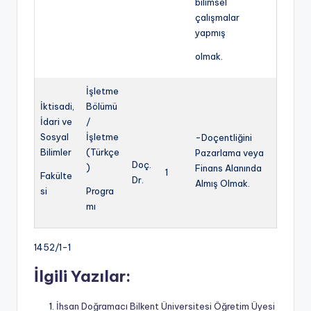
bilimsel
çalışmalar
yapmış
olmak.
İşletme
İktisadi,
Bölümü
İdari ve
/
Sosyal
İşletme
-Doçentliğini
Bilimler
(Türkçe
Pazarlama veya
Doç.
)
Finans Alanında
1
Fakülte
Dr.
Almış Olmak.
si
Progra
mı
1452/1-1
İlgili Yazılar:
İhsan Doğramacı Bilkent Üniversitesi Öğretim Üyesi