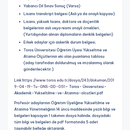
D
Yabancı Dil Sınav Sonuç (Varsa)
S
Lisans transkript belgesi (Aslı ya da onaylı kopyası)
Lisans, yüksek lisans, doktora ve doçentlik
,
belgelerinin aslı veya resmi onaylı örnekleri,
A
(Yurtdışından alınan diplomaların denklik belgeleri)
k
Erkek adaylar için askerlik durum belgesi,
Toros Üniversitesi Öğretim Üyesi Yükseltme ve
a
Atama Ölçütlerinin eki olan puanlama tablosu
d
(aday tarafından doldurulmuş ve imzalanmış olarak
gönderilecektir.)
e
m
Link:ht
tps://www.toros.edu.tr/dosya/243/dokuman/201
9-04-19-Tu-GNS-DD-051
— Toros- Üniversitesi-
is
Akademik-Yukseltilme-ve-Atanma-olcutleri.pdf
y
Profesör adaylarının Öğretim Üyeliğine Yükseltilme ve
e
Atanma Yönetmeliğinin 14 üncü maddesinde yazılı bilgi ve
belgeleri kapsayan 1 takımını dosya halinde; dosyadaki
n
tüm bilgi ve belgeleri de pdf formatında 5 adet
-
taşınabilir belleğe aktararak,