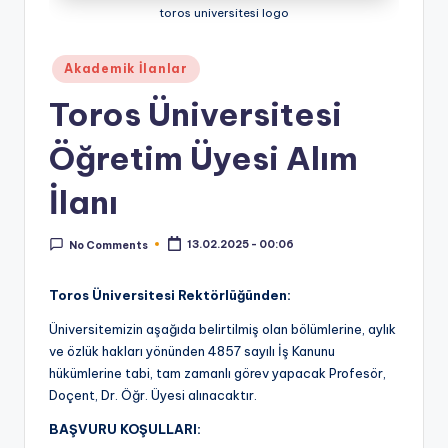
r.
toros universitesi logo
N
Posted
Akademik İlanlar
e
in
Toros Üniversitesi
t
Öğretim Üyesi Alım
:
H
İlanı
a
b
13.02.2025 - 00:06
No Comments
e
Toros Üniversitesi Rektörlüğünden:
r,
Üniversitemizin aşağıda belirtilmiş olan bölümlerine, aylık
İl
ve özlük hakları yönünden 4857 sayılı İş Kanunu
hükümlerine tabi, tam zamanlı görev yapacak Profesör,
a
Doçent, Dr. Öğr. Üyesi alınacaktır.
n
BAŞVURU KOŞULLARI: