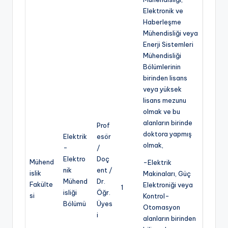
Elektronik ve
Haberleşme
Mühendisliği veya
Enerji Sistemleri
Mühendisliği
Bölümlerinin
birinden lisans
veya yüksek
lisans mezunu
olmak ve bu
alanların birinde
Prof
doktora yapmış
Elektrik
esör
olmak,
-
/
Elektro
Doç
Mühend
-Elektrik
nik
ent /
islik
Makinaları, Güç
Mühend
Dr.
Fakülte
Elektroniği veya
1
isliği
Öğr.
si
Kontrol-
Bölümü
Üyes
Otomasyon
i
alanların birinden