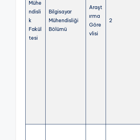
Y
Mühe
Araşt
ndisli
Bilgisayar
Ö
ırma
k
Mühendisliği
2
Göre
K
Fakül
Bölümü
vlisi
tesi
D
İ
L
,
Y
D
S
,