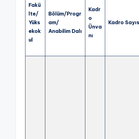
e
Fakü
Kadr
r,
lte/
Bölüm/Progr
o
Yüks
am/
Kadro Sayıs
İl
Ünva
ekok
Anabilim Dalı
nı
a
ul
n
,
A
L
E
S
,