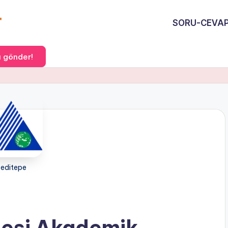
SORU-CEVA
 gönder!
yeditepe
tesi Akademik