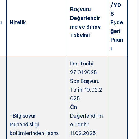
/YD
Başvuru
S
Değerlendir
ı
Nitelik
Eşde
me ve Sınav
ğeri
Takvimi
Puan
ı
İlan Tarihi:
27.01.2025
Son Başvuru
Tarihi:10.02.2
025
Ön
-Bilgisayar
Değerlendirm
Mühendisliği
e Tarihi:
bölümlerinden lisans
11.02.2025