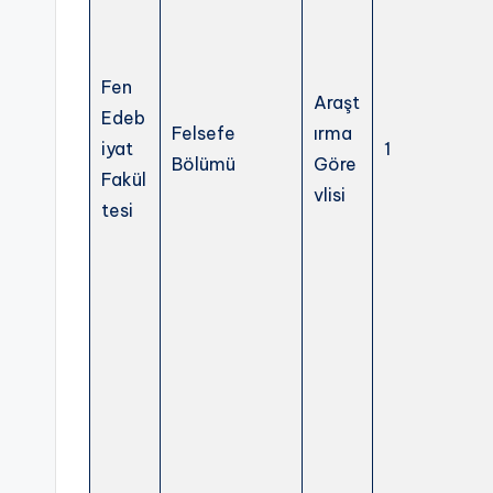
e
r.
Fen
N
Araşt
Edeb
Felsefe
ırma
e
iyat
1
Bölümü
Göre
Fakül
t
vlisi
tesi