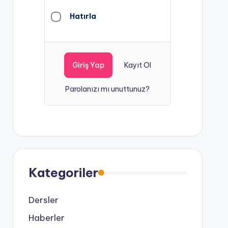
Hatırla
Kayıt Ol
Parolanızı mı unuttunuz?
Kategoriler
Dersler
Haberler