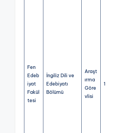
A
k
a
d
e
Fen
m
Araşt
Edeb
İngiliz Dili ve
ırma
is
iyat
Edebiyatı
1
Göre
Fakül
Bölümü
y
vlisi
tesi
e
n