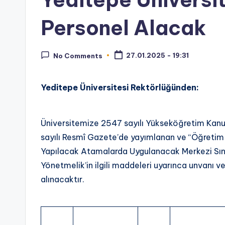
nl
Personel Alacak
e
r.
27.01.2025 - 19:31
No Comments
N
Yeditepe Üniversitesi Rektörlüğünden:
e
t
Üniversitemize 2547 sayılı Yükseköğretim Kanun
:
sayılı Resmî Gazete’de yayımlanan ve “Öğretim
Yapılacak Atamalarda Uygulanacak Merkezi Sınav 
H
Yönetmelik’in ilgili maddeleri uyarınca unvanı ve
a
alınacaktır.
b